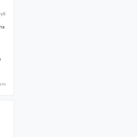
руб
та
в
.ru