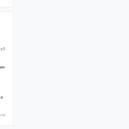
руб
ия
ся
.ru