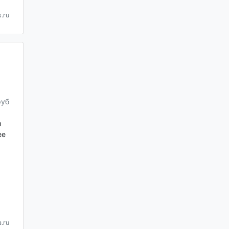
.ru
руб
и
ее
.ru