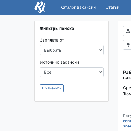
Каталог вакансий
Статьи
Фильтры поиска
Зарплата от
Источник вакансий
Раб
вак
Сре
Применить
Тюм
Поп
сог
эле