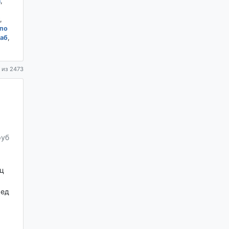
а
,
,
по
аб
,
 из 2473
руб
ц
ред