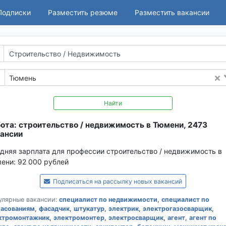
Подписки
Разместить резюме
Разместить вакансии
Тюмень
Найти
ота: строительство / недвижимость в Тюмени, 2473
ансии
дняя зарплата для профессии строительство / недвижимость в
ени:
92 000 рублей
Подписаться на рассылку новых вакансий
улярные вакансии:
специалист по недвижимости
,
специалист по
ласованиям
,
фасадчик
,
штукатур
,
электрик
,
электрогазосварщик
,
ктромонтажник
,
электромонтер
,
электросварщик
,
агент
,
агент по