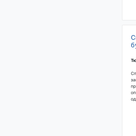
С
б
Тю
Сп
за
пр
оп
од