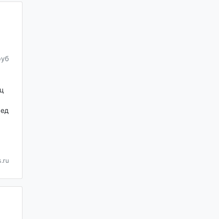
руб
ц
ред
.ru