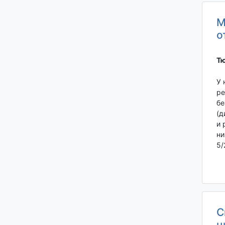
М
о
Тю
У 
ре
бе
(д
и 
ни
5/
С
ц