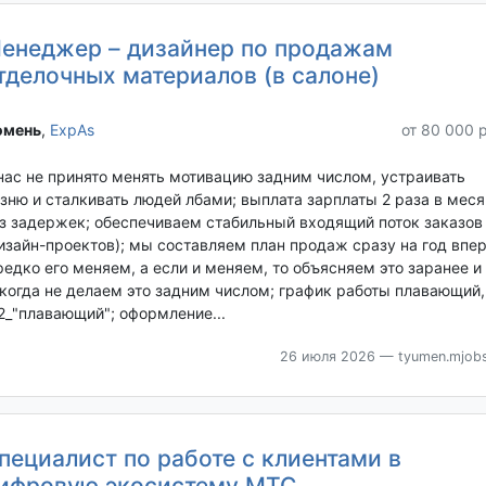
енеджер – дизайнер по продажам
тделочных материалов (в салоне)
мень‎
,
ExpAs
от 80 000 
нас не принято менять мотивацию задним числом, устраивать
зню и сталкивать людей лбами; выплата зарплаты 2 раза в меся
з задержек; обеспечиваем стабильный входящий поток заказов
изайн-проектов); мы составляем план продаж сразу на год впе
редко его меняем, а если и меняем, то объясняем это заранее и
когда не делаем это задним числом; график работы плавающий,
2_"плавающий"; оформление...
26 июля 2026
— tyumen.mjobs
пециалист по работе с клиентами в
ифровую экосистему МТС