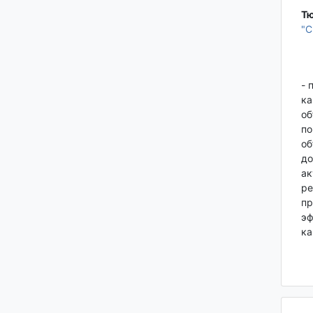
Тю
"
- 
ка
об
по
об
до
ак
ре
пр
эф
ка