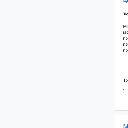
Тю
МТ
мо
пр
по
пр
Тр
...
М