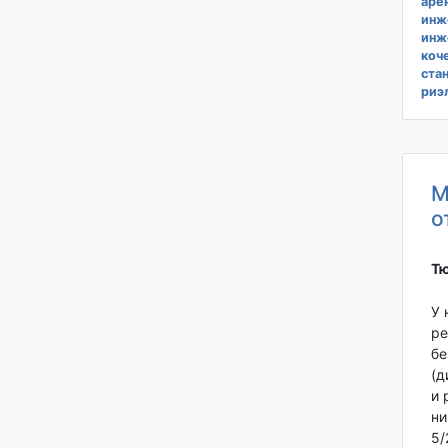
аре
инж
инж
коч
ста
риэ
М
о
Тю
У 
ре
бе
(д
и 
ни
5/