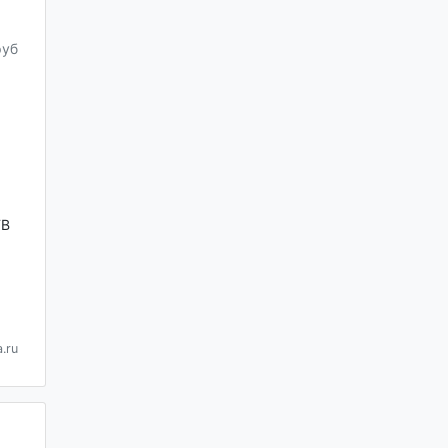
руб
ТВ
.ru