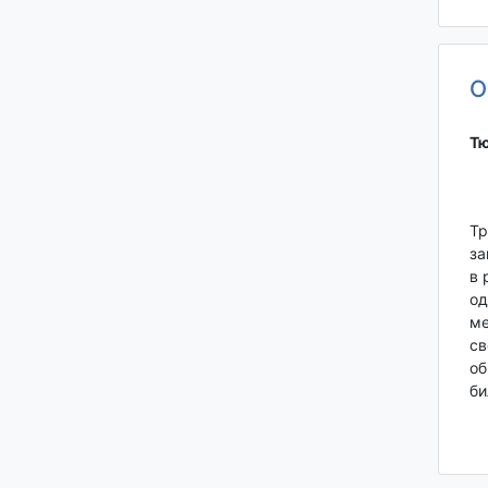
О
Тю
Тр
за
в 
од
ме
св
об
би