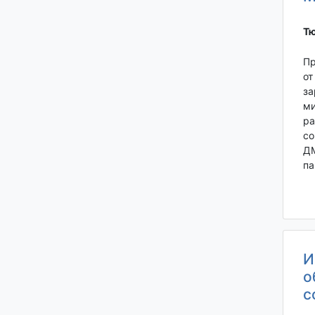
Тю
Пр
от
за
ми
ра
со
ДМ
па
И
о
с