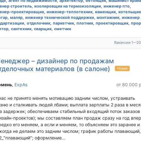
нде
,
агент по недвижимости
,
архитектор
,
бетонщик
,
машинист кран
енер строитель
,
изолировщик на термоизоляции
,
инженер пто
,
енер-проектировщик
,
инженер-теплотехник
,
каменщик
,
котельщик
егар
,
маляр
,
инженер технической поддержки
,
монтажник
,
инженер 
ндартизации
,
отделочник
,
паркетчик
,
плотник
,
проектировщик
,
прор
лтор
,
сантехник
,
сварщик
,
сметчик
Вакансии 1—20
енеджер – дизайнер по продажам
тделочных материалов (в салоне)
Новая
мень‎
,
ExpAs
от 80 000 
нас не принято менять мотивацию задним числом, устраивать
зню и сталкивать людей лбами; выплата зарплаты 2 раза в меся
з задержек; обеспечиваем стабильный входящий поток заказов
изайн-проектов); мы составляем план продаж сразу на год впе
редко его меняем, а если и меняем, то объясняем это заранее и
когда не делаем это задним числом; график работы плавающий,
2_"плавающий"; оформление...