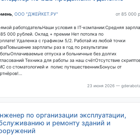
мень‎
,
ООО "ДЖЕЙКЕТ.РУ"
от 85 000 
ямой работодательНаши условия в IT-компании:Средняя зарпла
 85 000 рублей. Оклад + премии Нет потолка по
рплате! Удаленка с графиком 5/2. Работай из любой точки
раПовышение зарплаты раз в год по результатам
ботыОплачиваемые отпуска и больничные без долгих
гласований Техника для работы за наш счётОтсутствие скрипто
С со стоматологией и полис путешественникБонусы от
ртнёров!...
23 июня 2026
— gderabota
нженер по организации эксплуатации,
бслуживанию и ремонту зданий и
ооружений