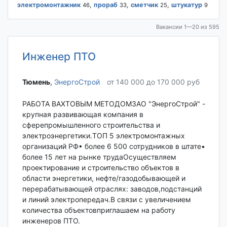
электромонтажник
,
прораб
,
сметчик
,
штукатур
46
33
25
9
Вакансии 1—20 из 595
Инженер ПТО
Тюмень‎
,
ЭнергоСтрой
от 140 000 до 170 000 руб
РАБОТА ВАХТОВЫМ МЕТОДОМЗАО "ЭнергоСтрой" -
крупная развивающая компания в
сферепромышленного строительства и
электроэнергетики.ТОП 5 электромонтажных
организаций РФ• более 6 500 сотрудников в штате•
более 15 лет на рынке трудаОсуществляем
проектирование и строительство объектов в
области энергетики, нефте/газодобывающей и
перерабатывающей отраслях: заводов,подстанций
и линий электропередач.В связи с увеличением
количества объектовприглашаем на работу
инженеров ПТО.