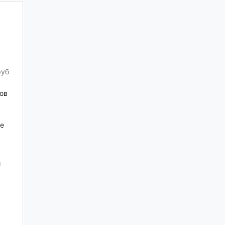
руб
ов
е
и