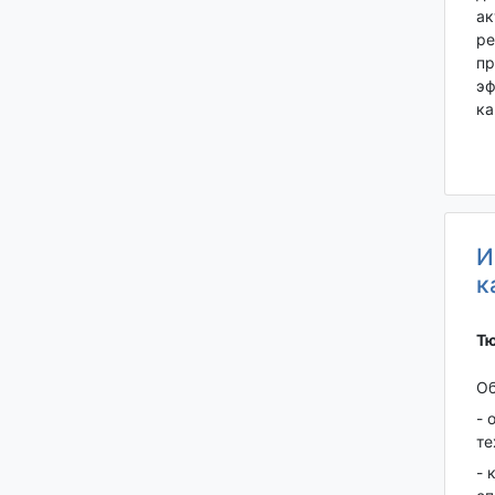
ак
ре
пр
эф
ка
И
к
Тю
Об
- 
те
- 