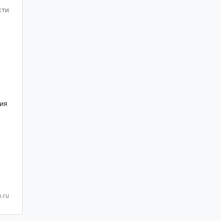
сти
ия
.ru