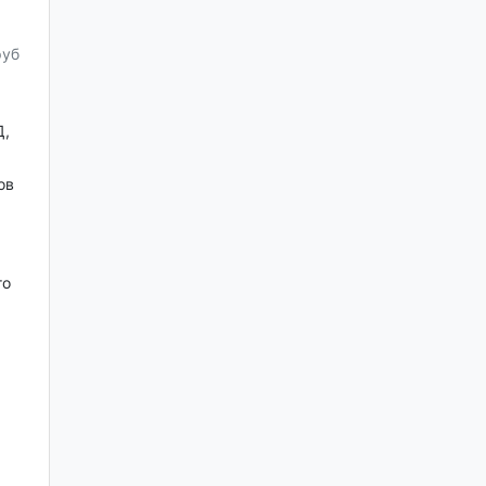
руб
Д,
ов
го