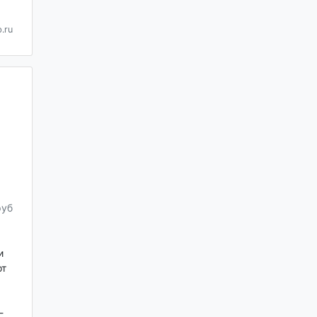
.ru
руб
и
от
-