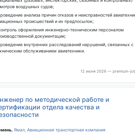
ециальных (разовых, инспекторских, сезонных и контрольных)
мотров воздушных судов;
проведение анализа причин отказов и неисправностей авиатехни
иационных происшествий и их предпосылок;
контроль оформления инженерно-техническим персоналом
оизводственной документации;
проведение внутренних расследований нарушений, связанных с
хническим обслуживанием авиатехники.
12 июня 2026
— premium-job
нженер по методической работе и
ертификации отдела качества и
езопасности
мень‎
,
Ямал, Авиационная транспортная компания