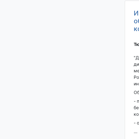
И
о
к
Тю
"Д
ди
ме
Ро
ин
Об
- 
бе
ко
- 
...