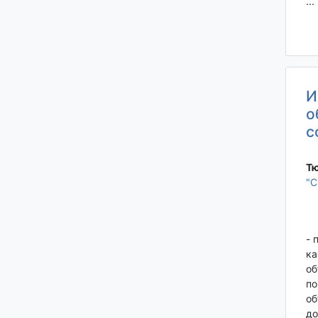
...
И
о
с
Тю
"
- 
ка
об
по
об
до