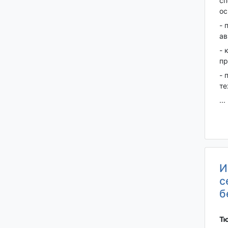
сп
ос
- 
ав
- 
пр
- 
те
...
И
с
б
Тю