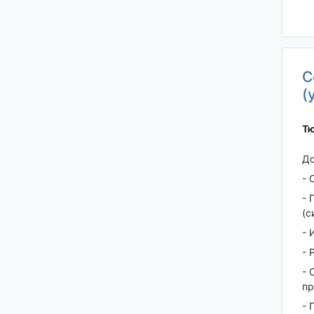
С
(
Тю
До
- 
- 
(с
- 
- 
- 
пр
- 