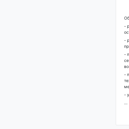
Об
- 
ос
- 
пр
- 
се
во
- 
те
ме
- 
...