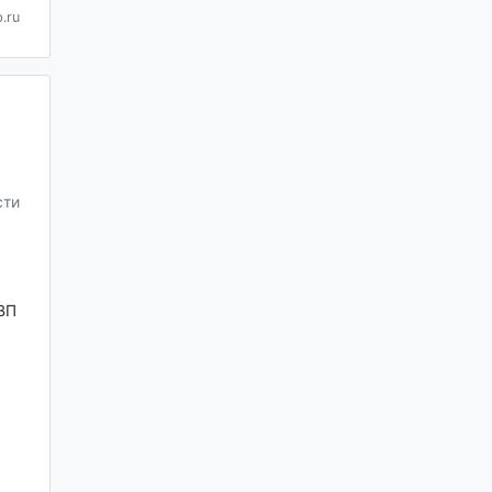
.ru
сти
ВП