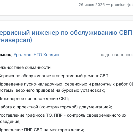
26 июня 2026
— premium-job
ервисный инженер по обслуживанию СВП
универсал)
мень‎
,
Уралмаш НГО Холдинг
по договоренно
лжностные обязанности:
Сервисное обслуживание и оперативный ремонт СВП
Проведение пуско‐наладочных, сервисных и ремонтных работ С
истемы верхнего привода) на буровых установках;
Инженерное сопровождение СВП;
Работа с проектной (конструкторской) документацией;
Составление графиков ТО, ППР - контроль своевременного их
оведения;
Проведение ПНР СВП на месторождении;